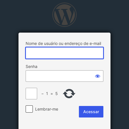
Acessar
Nome de usuário ou endereço de e-mail
Senha
−
1
=
5
Lembrar-me