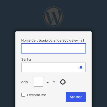
Nome de usuário ou endereço de e-mail
Senha
dois
−
=
um
Lembrar-me