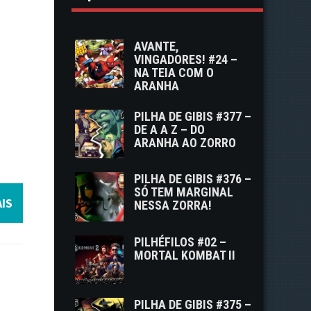
AVANTE,
VINGADORES! #24 –
NA TEIA COM O
ARANHA
PILHA DE GIBIS #377 –
DE A A Z – DO
ARANHA AO ZORRO
PILHA DE GIBIS #376 –
SÓ TEM MARGINAL
IS
NESSA ZORRA!
PILHÉFILOS #02 –
MORTAL KOMBAT II
PILHA DE GIBIS #375 –