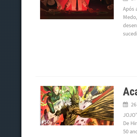
Após a
Medo, 
desen
suced
Aca
26
JOJO’
De Hi
50 an