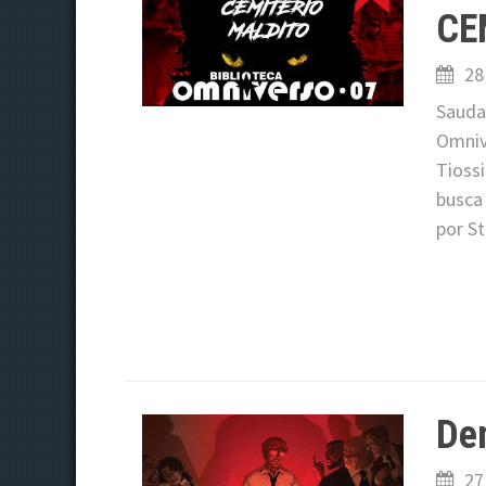
CE
28
Saudaç
Omniv
Tioss
busca 
por S
Dem
27