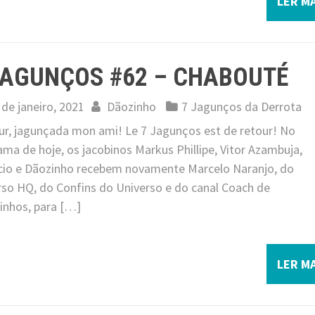
LER MA
JAGUNÇOS #62 – CHABOUTÉ
 de janeiro, 2021
Dãozinho
7 Jagunços da Derrota
ur, jagunçada mon ami! Le 7 Jagunços est de retour! No
ma de hoje, os jacobinos Markus Phillipe, Vitor Azambuja,
cio e Dãozinho recebem novamente Marcelo Naranjo, do
rso HQ, do Confins do Universo e do canal Coach de
inhos, para […]
LER MA