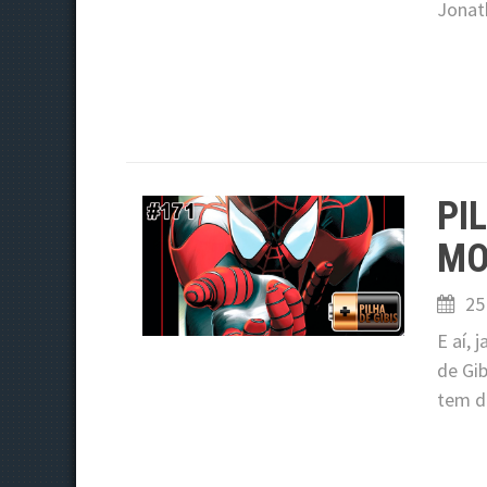
Jonat
PI
MO
25
E aí, 
de Gib
tem d