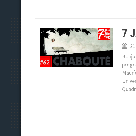
7 
21
Bonjo
progra
Maurí
Unive
Quadr