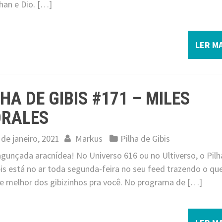
han e Dio. […]
LER MA
LHA DE GIBIS #171 – MILES
RALES
 de janeiro, 2021
Markus
Pilha de Gibis
jagunçada aracnídea! No Universo 616 ou no Ultiverso, o Pilh
is está no ar toda segunda-feira no seu feed trazendo o qu
e melhor dos gibizinhos pra você. No programa de […]