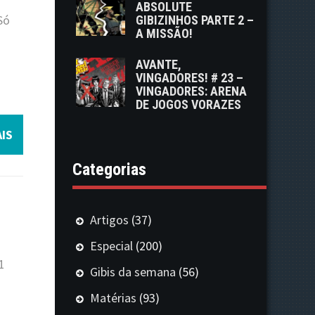
ABSOLUTE
Só
GIBIZINHOS PARTE 2 –
A MISSÃO!
m
AVANTE,
VINGADORES! # 23 –
VINGADORES: ARENA
DE JOGOS VORAZES
IS
Categorias
Artigos
(37)
Especial
(200)
1
Gibis da semana
(56)
Matérias
(93)