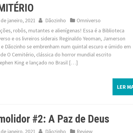
MITÉRIO
 de janeiro, 2021
Dãozinho
Omniverso
ões, robôs, mutantes e alienígenas! Essa é a Biblioteca
erso e os livreiros siderais Reginaldo Yeoman, Jamerson
i e Dãozinho se embrenham num quintal escuro e úmido em
de O Cemitério, clássica do horror mundial escrito
tephen King e lançado no Brasil […]
LER MA
olidor #2: A Paz de Deus
 de janeiro, 2021
Dãozinho
Review