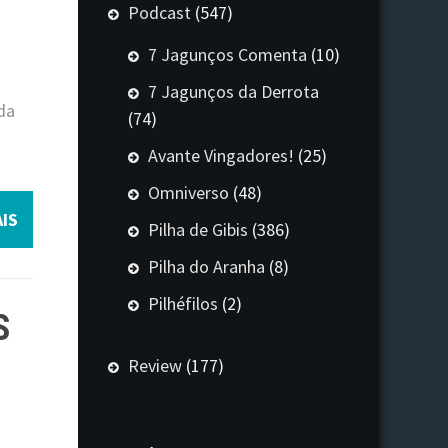
Podcast
(547)
7 Jagunços Comenta
(10)
7 Jagunços da Derrota
da
(74)
Avante Vingadores!
(25)
Omniverso
(48)
IS
Pilha de Gibis
(386)
Pilha do Aranha
(8)
Pilhéfilos
(2)
S
Review
(177)