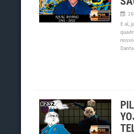
SA
16
E aí, 
quadri
nossos
Danta
PI
YO
TE