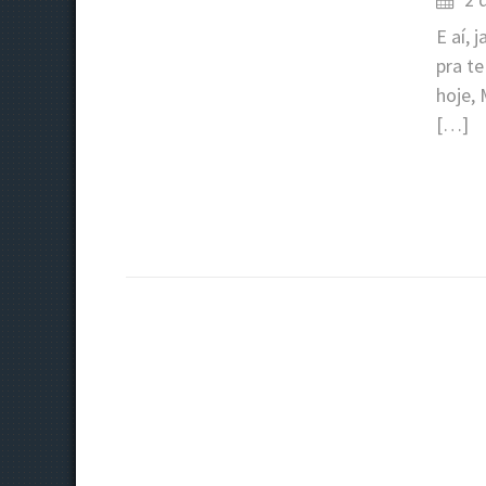
E aí,
pra t
hoje, 
[…]