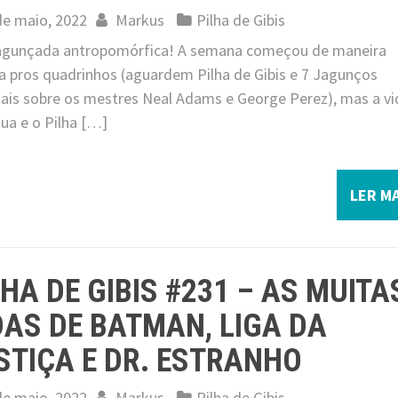
de maio, 2022
Markus
Pilha de Gibis
 jagunçada antropomórfica! A semana começou de maneira
ca pros quadrinhos (aguardem Pilha de Gibis e 7 Jagunços
iais sobre os mestres Neal Adams e George Perez), mas a vi
ua e o Pilha […]
LER MA
LHA DE GIBIS #231 – AS MUITA
DAS DE BATMAN, LIGA DA
STIÇA E DR. ESTRANHO
de maio, 2022
Markus
Pilha de Gibis