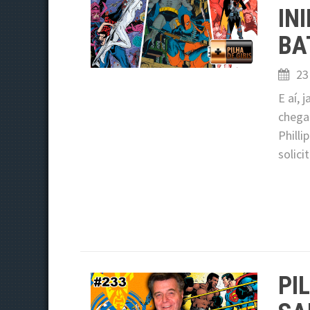
IN
BA
23
E aí,
chega 
Philli
solic
PI