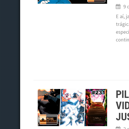
9 
E aí,
trági
espec
contin
PI
VI
JU
2 