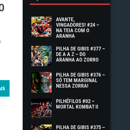
O
AVANTE,
VINGADORES! #24 –
NA TEIA COM O
ARANHA
s
PILHA DE GIBIS #377 –
DE A A Z – DO
ARANHA AO ZORRO
PILHA DE GIBIS #376 –
SÓ TEM MARGINAL
NESSA ZORRA!
IS
PILHÉFILOS #02 –
MORTAL KOMBAT II
PILHA DE GIBIS #375 –