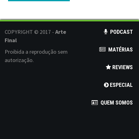
s
t
s
COPYRIGHT © 2017 -
Arte
PODCAST
n
Final
MATÉRIAS
a
Proibida a reprodução sem
autorização.
v
REVIEWS
i
ESPECIAL
g
a
QUEM SOMOS
t
i
o