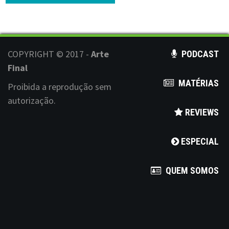
s
t
s
COPYRIGHT © 2017 -
Arte
PODCAST
n
Final
MATÉRIAS
a
Proibida a reprodução sem
autorização.
v
REVIEWS
i
ESPECIAL
g
a
QUEM SOMOS
t
i