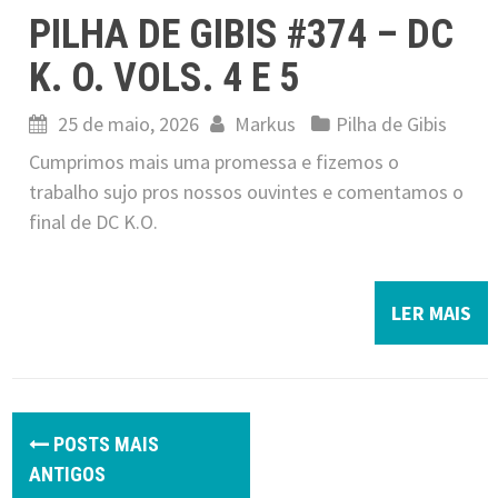
PILHA DE GIBIS #374 – DC
K. O. VOLS. 4 E 5
25 de maio, 2026
Markus
Pilha de Gibis
Cumprimos mais uma promessa e fizemos o
trabalho sujo pros nossos ouvintes e comentamos o
final de DC K.O.
LER MAIS
P
POSTS MAIS
o
ANTIGOS