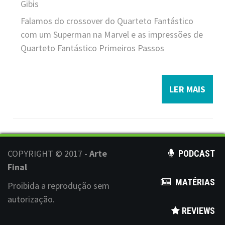
Gibis
Falamos do crossover do Quarteto Fantástico
com um Superman na Marvel e as impressões de
Quarteto Fantástico Primeiros Passos
LER MAIS
COPYRIGHT © 2017 -
Arte
PODCAST
Final
MATÉRIAS
Proibida a reprodução sem
autorização.
REVIEWS