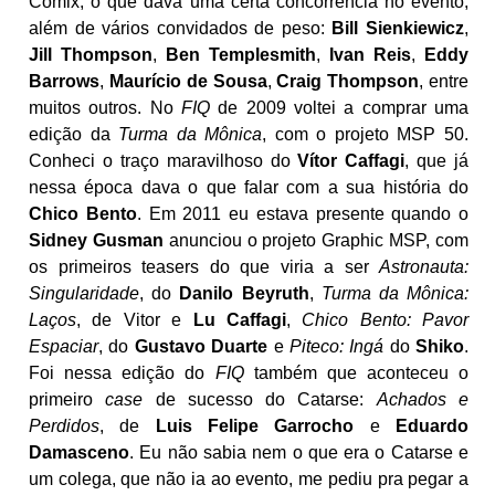
Comix, o que dava uma certa concorrência no evento,
além de vários convidados de peso:
Bill Sienkiewicz
,
Jill Thompson
,
Ben Templesmith
,
Ivan Reis
,
Eddy
Barrows
,
Maurício de Sousa
,
Craig Thompson
, entre
muitos outros. No
FIQ
de 2009 voltei a comprar uma
edição da
Turma da Mônica
, com o projeto MSP 50.
Conheci o traço maravilhoso do
Vítor Caffagi
, que já
nessa época dava o que falar com a sua história do
Chico Bento
. Em 2011 eu estava presente quando o
Sidney Gusman
anunciou o projeto Graphic MSP, com
os primeiros teasers do que viria a ser
Astronauta:
Singularidade
, do
Danilo Beyruth
,
Turma da Mônica:
Laços
, de Vitor e
Lu Caffagi
,
Chico Bento: Pavor
Espaciar
, do
Gustavo Duarte
e
Piteco: Ingá
do
Shiko
.
Foi nessa edição do
FIQ
também que aconteceu o
primeiro
case
de sucesso do Catarse:
Achados e
Perdidos
, de
Luis Felipe Garrocho
e
Eduardo
Damasceno
. Eu não sabia nem o que era o Catarse e
um colega, que não ia ao evento, me pediu pra pegar a