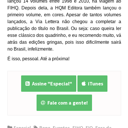
lançou 14 volumes entre 1998 e 2010, na viagem ao
FIHQ. Depois dela, a HQM Editora também lançou o
primeiro volume, em cores. Apesar de tantos volumes
lançados, a Via Lettera não chegou a completar a
publicação do título no Brasil. Ou seja: caso queira ler
esse clássico dos quadrinho, e eu recomendo muito, vá
atrás das edições gringas, pois isso dificilmente sairá
no Brasil, infelizmente.
É isso, pessoal. Até a próxima!
Assine "Especial"
iTunes
Fale com a gente!
Especial
Bone
,
Eventos
,
FIHQ
,
FIQ
,
Fora da