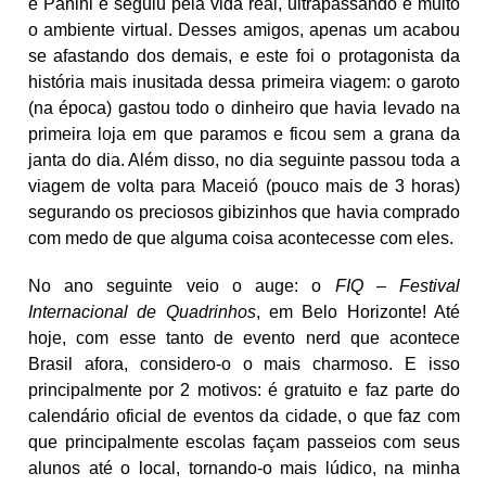
e Panini e seguiu pela vida real, ultrapassando e muito
o ambiente virtual. Desses amigos, apenas um acabou
se afastando dos demais, e este foi o protagonista da
história mais inusitada dessa primeira viagem: o garoto
(na época) gastou todo o dinheiro que havia levado na
primeira loja em que paramos e ficou sem a grana da
janta do dia. Além disso, no dia seguinte passou toda a
viagem de volta para Maceió (pouco mais de 3 horas)
segurando os preciosos gibizinhos que havia comprado
com medo de que alguma coisa acontecesse com eles.
No ano seguinte veio o auge: o
FIQ – Festival
Internacional de Quadrinhos
, em Belo Horizonte! Até
hoje, com esse tanto de evento nerd que acontece
Brasil afora, considero-o o mais charmoso. E isso
principalmente por 2 motivos: é gratuito e faz parte do
calendário oficial de eventos da cidade, o que faz com
que principalmente escolas façam passeios com seus
alunos até o local, tornando-o mais lúdico, na minha