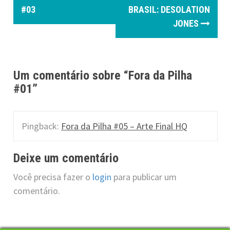
#03
BRASIL: DESOLATION
s
JONES
t
n
a
Um comentário sobre “
Fora da Pilha
#01
”
v
i
Pingback:
Fora da Pilha #05 – Arte Final HQ
g
a
Deixe um comentário
t
Você precisa fazer o
login
para publicar um
comentário.
i
o