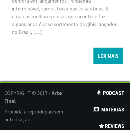
demora em lançamentos. Pandemia
interminável, vamos focar nas coisas boas. E
uma das melhores coisas que acontece faz
alguns anos é esse sortimento de gibis lançados
no Brasil, […]
LER MAIS
COPYRIGHT © 2017 -
Arte
PODCAST
Final
MATÉRIAS
Proibida a reprodução sem
autorização.
REVIEWS