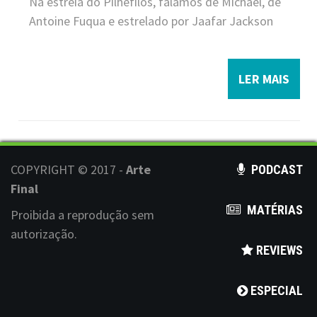
Na estreia do Pilhéfilos, falamos de Michael, de
Antoine Fuqua e estrelado por Jaafar Jackson
LER MAIS
COPYRIGHT © 2017 -
Arte
PODCAST
Final
MATÉRIAS
Proibida a reprodução sem
autorização.
REVIEWS
ESPECIAL