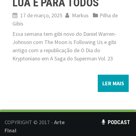
LUA É PARA TODOS
17 de março, 2025
Markus
Pilha de
Gibis
Essa semana tem gibi novo do Daniel Warren-
Johnson com The Moon is Following Us e gibi
antigo com a republicação de O Dia do
Kryptoniano em A Saga do Superman Vol. 23
LER MAIS
COPYRIGHT © 2017 -
Arte
PODCAST
Final