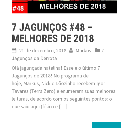
7 JAGUNÇOS #48 –
MELHORES DE 2018
21 de dezembro, 2018
Markus
7
Jagunços da Derrota
Olá jagunçada natalina! Esse é o último 7
Jagunços de 2018! No programa de
hoje, Markus, Nick e Dãozinho recebem Igor
Tavares (Terra Zero) e enumeram suas melhores
leituras, de acordo com os seguintes pontos: o
que saiu aqui (físico e […]