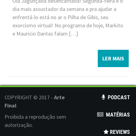
Olá Jagunçada desencarnada! Segunda-feira é o
dia mais assustador da semana e pra ajudar a
enfrentá-lo está no ar o Pilha de Gibis, seu
exorcismo virtual! No programa de hoje, Markito
e Mauricio Dantas falam […]
LER MAIS
COPYRIGHT © 2017 -
Arte
PODCAST
Final
MATÉRIAS
Proibida a reprodução sem
autorização.
REVIEWS