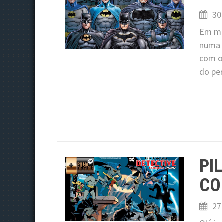
30
Em ma
numa e
com o
do pe
PI
CO
27