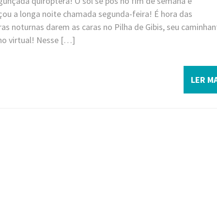
agunçada quiróptera! O sol se pôs no fim de semana e
ou a longa noite chamada segunda-feira! É hora das
ras noturnas darem as caras no Pilha de Gibis, seu caminhan
no virtual! Nesse […]
LER MA