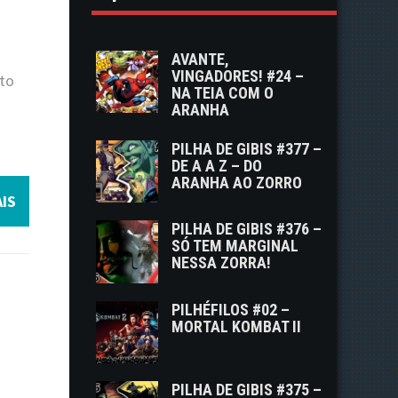
AVANTE,
VINGADORES! #24 –
nto
NA TEIA COM O
ARANHA
PILHA DE GIBIS #377 –
DE A A Z – DO
ARANHA AO ZORRO
IS
PILHA DE GIBIS #376 –
SÓ TEM MARGINAL
NESSA ZORRA!
PILHÉFILOS #02 –
MORTAL KOMBAT II
PILHA DE GIBIS #375 –