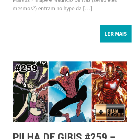
mesmos?) entram no hype da […]
LER MAIS
PILHA DE GIBIS #259 –