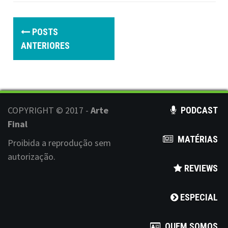
P
POSTS
o
ANTERIORES
s
t
s
COPYRIGHT © 2017 -
Arte
PODCAST
n
Final
MATÉRIAS
a
Proibida a reprodução sem
autorização.
v
REVIEWS
i
ESPECIAL
g
a
QUEM SOMOS