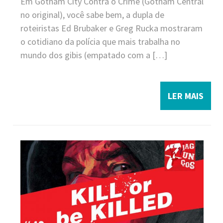
Em Gotham City Contra o Crime (Gotham Central
no original), você sabe bem, a dupla de
roteiristas Ed Brubaker e Greg Rucka mostraram
o cotidiano da polícia que mais trabalha no
mundo dos gibis (empatado com a […]
LER MAIS