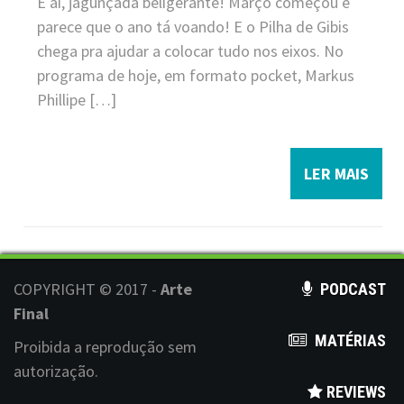
E aí, jagunçada beligerante! Março começou e
parece que o ano tá voando! E o Pilha de Gibis
chega pra ajudar a colocar tudo nos eixos. No
programa de hoje, em formato pocket, Markus
Phillipe […]
LER MAIS
COPYRIGHT © 2017 -
Arte
PODCAST
Final
MATÉRIAS
Proibida a reprodução sem
autorização.
REVIEWS