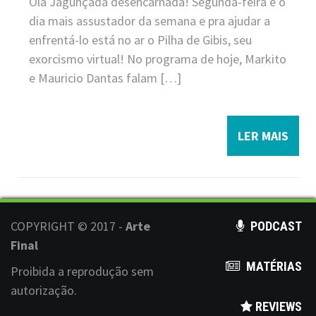
Olá Jagunçada desencarnada! Segunda-feira é o
dia mais assustador da semana e pra ajudar a
enfrentá-lo está no ar o Pilha de Gibis, seu
exorcismo virtual! No programa de hoje, Markito
e Mauricio Dantas falam […]
LER MAIS
COPYRIGHT © 2017 -
Arte
PODCAST
Final
MATÉRIAS
Proibida a reprodução sem
autorização.
REVIEWS