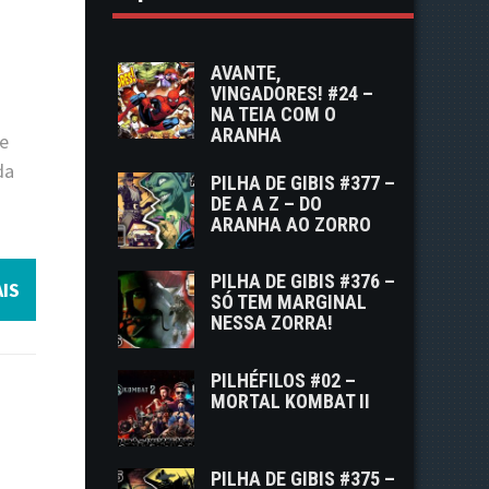
AVANTE,
VINGADORES! #24 –
s
NA TEIA COM O
ARANHA
de
da
PILHA DE GIBIS #377 –
DE A A Z – DO
ARANHA AO ZORRO
PILHA DE GIBIS #376 –
IS
SÓ TEM MARGINAL
NESSA ZORRA!
PILHÉFILOS #02 –
MORTAL KOMBAT II
PILHA DE GIBIS #375 –