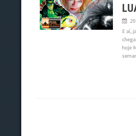
LU
20
E aí, 
chega
hoje M
seman