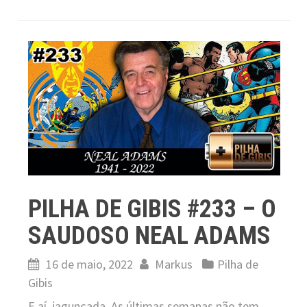
PILHA DE GIBIS #233 – O
SAUDOSO NEAL ADAMS
16 de maio, 2022
Markus
Pilha de
Gibis
E aí, jagunçada. As últimas semanas não tem