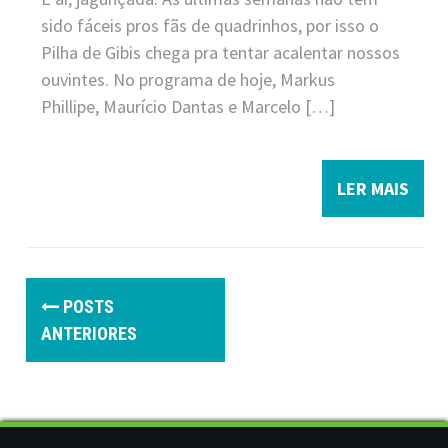
sido fáceis pros fãs de quadrinhos, por isso o
Pilha de Gibis chega pra tentar acalentar nossos
ouvintes. No programa de hoje, Markus
Phillipe, Maurício Dantas e Marcelo […]
LER MAIS
P
POSTS
o
ANTERIORES
s
t