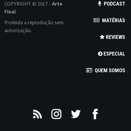
s
COPYRIGHT © 2017 -
Arte
PODCAST
n
Final
MATÉRIAS
a
Proibida a reprodução sem
autorização.
v
REVIEWS
i
ESPECIAL
g
a
QUEM SOMOS
t
i
o
n