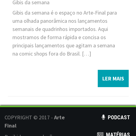
Gibis da semana
Gibis da semana é o espaço no Arte-Final para
uma olhada panorâmica nos lançamentos
semanais de quadrinhos importados. Aqui
mostramos de forma rápida e concisa os
principais lançamentos que agitam a semana
na comic shops fora do Brasil. […]
LER MAIS
COPYRIGHT © 2017 -
Arte
PODCAST
Final
MATÉRIAS