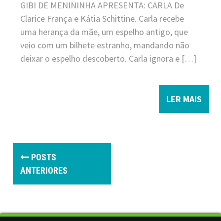
GIBI DE MENININHA APRESENTA: CARLA De
Clarice França e Kátia Schittine. Carla recebe
uma herança da mãe, um espelho antigo, que
veio com um bilhete estranho, mandando não
deixar o espelho descoberto. Carla ignora e […]
LER MAIS
P
POSTS
o
ANTERIORES
s
t