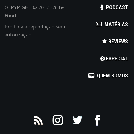
s
COPYRIGHT © 2017 -
Arte
PODCAST
n
Final
MATÉRIAS
a
Proibida a reprodução sem
autorização.
v
REVIEWS
i
ESPECIAL
g
a
QUEM SOMOS
t
i
o
n