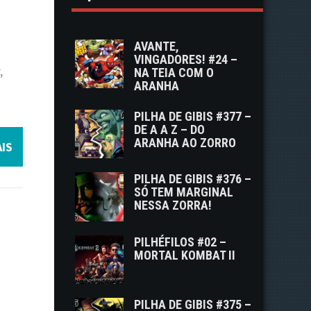
AVANTE,
VINGADORES! #24 –
,
NA TEIA COM O
ARANHA
PILHA DE GIBIS #377 –
DE A A Z – DO
ARANHA AO ZORRO
IS
PILHA DE GIBIS #376 –
SÓ TEM MARGINAL
NESSA ZORRA!
PILHÉFILOS #02 –
MORTAL KOMBAT II
PILHA DE GIBIS #375 –