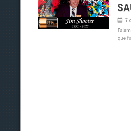
SA
7 
Falamo
que fa