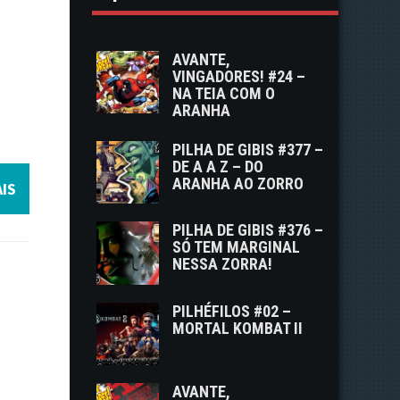
!
AVANTE,
VINGADORES! #24 –
NA TEIA COM O
ARANHA
PILHA DE GIBIS #377 –
DE A A Z – DO
ARANHA AO ZORRO
IS
PILHA DE GIBIS #376 –
SÓ TEM MARGINAL
NESSA ZORRA!
PILHÉFILOS #02 –
MORTAL KOMBAT II
AVANTE,