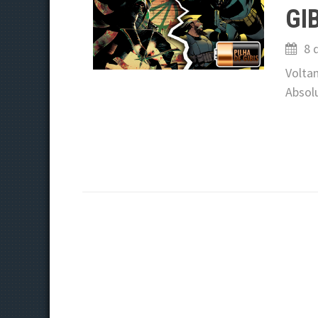
GI
8 
Voltam
Absol