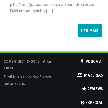
gibis/série/jogos/podcasts não para de crescer.
Falei um pouquinho […]
LER MAIS
COPYRIGHT © 2017 -
Arte
PODCAST
Final
MATÉRIAS
Proibida a reprodução sem
autorização.
REVIEWS
ESPECIAL