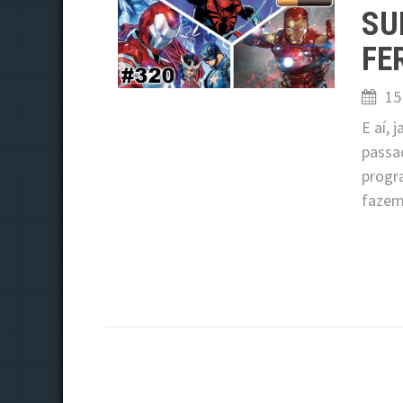
SU
FE
15
E aí,
passa
progra
fazem