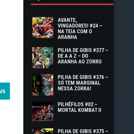
AVANTE,
VINGADORES! #24 –
NA TEIA COM O
ARANHA
PILHA DE GIBIS #377 –
DE A A Z – DO
ARANHA AO ZORRO
PILHA DE GIBIS #376 –
SÓ TEM MARGINAL
NESSA ZORRA!
IS
PILHÉFILOS #02 –
MORTAL KOMBAT II
PILHA DE GIBIS #375 –