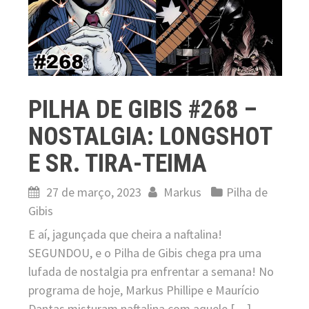
PILHA DE GIBIS #268 –
NOSTALGIA: LONGSHOT
E SR. TIRA-TEIMA
27 de março, 2023
Markus
Pilha de
Gibis
E aí, jagunçada que cheira a naftalina!
SEGUNDOU, e o Pilha de Gibis chega pra uma
lufada de nostalgia pra enfrentar a semana! No
programa de hoje, Markus Phillipe e Maurício
Dantas misturam naftalina com aquele […]