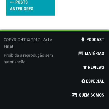
POSTS
o
ANTERIORES
s
t
s
COPYRIGHT © 2017 -
Arte
PODCAST
n
Final
MATÉRIAS
a
Proibida a reprodução sem
autorização.
v
REVIEWS
i
ESPECIAL
g
a
QUEM SOMOS
t