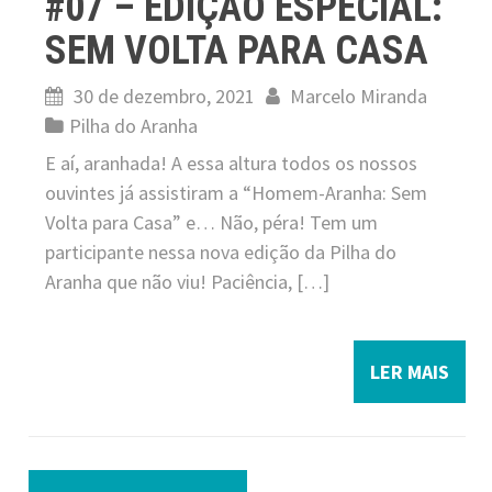
#07 – EDIÇÃO ESPECIAL:
SEM VOLTA PARA CASA
30 de dezembro, 2021
Marcelo Miranda
Pilha do Aranha
E aí, aranhada! A essa altura todos os nossos
ouvintes já assistiram a “Homem-Aranha: Sem
Volta para Casa” e… Não, péra! Tem um
participante nessa nova edição da Pilha do
Aranha que não viu! Paciência, […]
LER MAIS
P