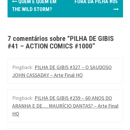
QUEM É QUEM EM
FORA DA PILHA #05
o
THE WILD STORM?
s
t
7 comentários sobre “
PILHA DE GIBIS
n
#41 – ACTION COMICS #1000
”
a
v
Pingback:
PILHA DE GIBIS #327 – O SAUDOSO
i
JOHN CASSADAY – Arte Final HQ
g
a
Pingback:
PILHA DE GIBIS #259 – 60 ANOS DO
ARANHA E DE… MAURÍCIO DANTAS? – Arte Final
t
HQ
i