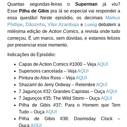
Quantas segundas-feiras o
Superman
já viu?
Esse
Pilha de Gibis
pra lá se especial vai responder a
essa questão! Neste episódio, os decimais
Markus
Phillipe
,
Dãozinho
,
Vítor Azambuja
e
Luwig
debatem a
milésima edição de
Action Comics
, a revista onde tudo
começou. É um marco, sem dúvidas, e estamos felizes
por presenciar esse momento.
Indicações do Episódio:
Capas de Action Comics #1000 – Veja
AQUI
Supersons cancelada – Veja
AQUI
Pintura do Alex Ross – Veja
AQUI
Shazam! do Jerry Ordway – Relembre
AQUI
7 Jagunços #32: Grandes Capistas – Ouça
AQUI
7 Jagunços #35: The Wild Storm – Ouça
AQUI
Pilha de Gibis #37: Para o Homem que Tem
Tudo – Ouça
AQUI
Pilha de Gibis #38: Doomsday Clock –
Ouça
AQUI