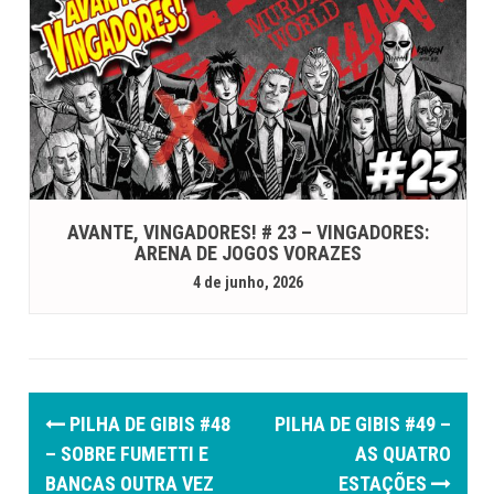
AVANTE, VINGADORES! # 23 – VINGADORES:
ARENA DE JOGOS VORAZES
4 de junho, 2026
P
PILHA DE GIBIS #48
PILHA DE GIBIS #49 –
o
– SOBRE FUMETTI E
AS QUATRO
BANCAS OUTRA VEZ
ESTAÇÕES