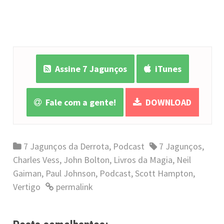
Assine 7 Jagunços
iTunes
Fale com a gente!
DOWNLOAD
7 Jagunços da Derrota
,
Podcast
7 Jagunços
,
Charles Vess
,
John Bolton
,
Livros da Magia
,
Neil
Gaiman
,
Paul Johnson
,
Podcast
,
Scott Hampton
,
Vertigo
permalink