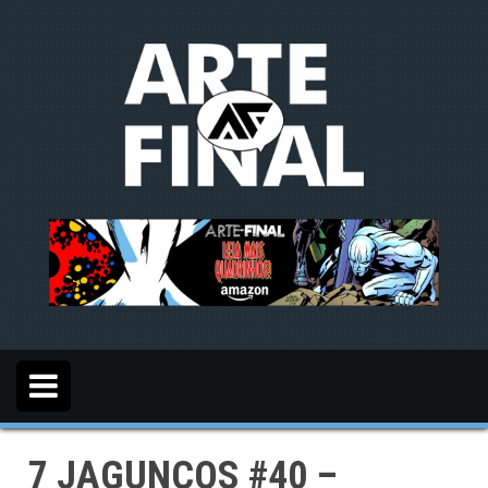
S
k
i
p
t
o
c
o
n
t
e
n
t
7 JAGUNÇOS #40 –