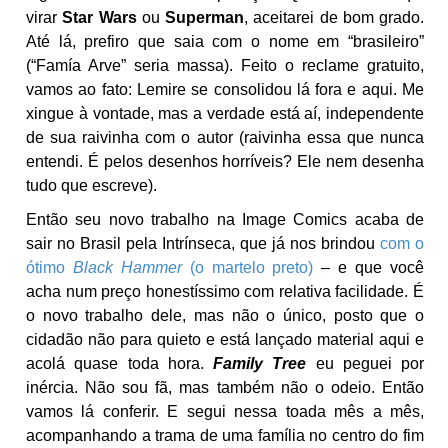
virar
Star Wars
ou
Superman
, aceitarei de bom grado.
Até lá, prefiro que saia com o nome em “brasileiro”
(“Famía Arve” seria massa). Feito o reclame gratuito,
vamos ao fato: Lemire se consolidou lá fora e aqui. Me
xingue à vontade, mas a verdade está aí, independente
de sua raivinha com o autor (raivinha essa que nunca
entendi. É pelos desenhos horríveis? Ele nem desenha
tudo que escreve).
Então seu novo trabalho na Image Comics acaba de
sair no Brasil pela Intrínseca, que já nos brindou
com o
ótimo
Black Hammer
(o martelo preto)
– e que você
acha num preço honestíssimo com relativa facilidade. É
o novo trabalho dele, mas não o único, posto que o
cidadão não para quieto e está lançado material aqui e
acolá quase toda hora.
Family Tree
eu peguei por
inércia. Não sou fã, mas também não o odeio. Então
vamos lá conferir. E segui nessa toada mês a mês,
acompanhando a trama de uma família no centro do fim