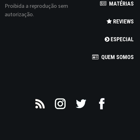
t
MATÉRIAS
Proibida a reprodução sem
i
autorização.
REVIEWS
o
n
ESPECIAL
QUEM SOMOS