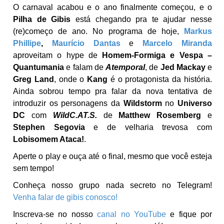
O carnaval acabou e o ano finalmente começou, e o
Pilha de Gibis
está chegando pra te ajudar nesse
(re)começo de ano. No programa de hoje,
Markus
Phillipe
,
Maurício Dantas
e
Marcelo Miranda
aproveitam o hype de
Homem-Formiga e Vespa –
Quantumania
e falam de
Atemporal
, de
Jed Mackay
e
Greg Land
, onde o
Kang
é o protagonista da história.
Ainda sobrou tempo pra falar da nova tentativa de
introduzir os personagens da
Wildstorm
no
Universo
DC
com
WildC.AT.S.
de
Matthew Rosemberg
e
Stephen Segovia
e de velharia trevosa com
Lobisomem Ataca!
.
Aperte o play e ouça até o final, mesmo que você esteja
sem tempo!
Conheça nosso grupo nada secreto no Telegram!
Venha falar de gibis conosco!
Inscreva-se no nosso
canal no YouTube
e fique por