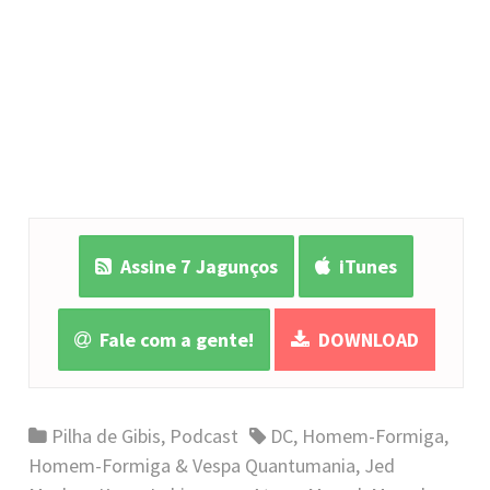
Assine 7 Jagunços
iTunes
Fale com a gente!
DOWNLOAD
Pilha de Gibis
,
Podcast
DC
,
Homem-Formiga
,
Homem-Formiga & Vespa Quantumania
,
Jed