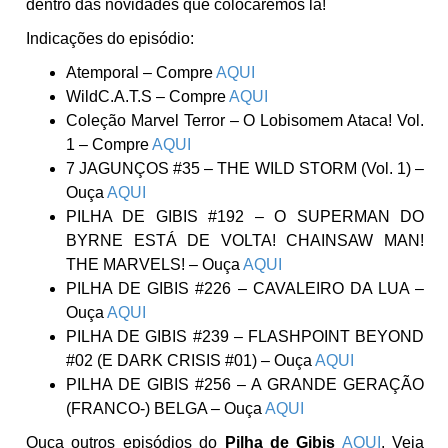
dentro das novidades que colocaremos lá!
Indicações do episódio:
Atemporal – Compre
AQUI
WildC.A.T.S – Compre
AQUI
Coleção Marvel Terror – O Lobisomem Ataca! Vol.
1 – Compre
AQUI
7 JAGUNÇOS #35 – THE WILD STORM (Vol. 1) –
Ouça
AQUI
PILHA DE GIBIS #192 – O SUPERMAN DO
BYRNE ESTÁ DE VOLTA! CHAINSAW MAN!
THE MARVELS! – Ouça
AQUI
PILHA DE GIBIS #226 – CAVALEIRO DA LUA –
Ouça
AQUI
PILHA DE GIBIS #239 – FLASHPOINT BEYOND
#02 (E DARK CRISIS #01) – Ouça
AQUI
PILHA DE GIBIS #256 – A GRANDE GERAÇÃO
(FRANCO-) BELGA – Ouça
AQUI
Ouça outros episódios do
Pilha de Gibis
AQUI
. Veja