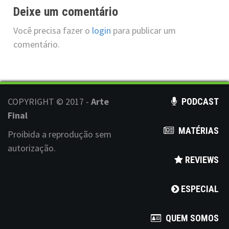
t
Deixe um comentário
i
Você precisa fazer o
login
para publicar um
o
comentário.
n
COPYRIGHT © 2017 -
Arte
PODCAST
Final
MATÉRIAS
Proibida a reprodução sem
autorização.
REVIEWS
ESPECIAL
QUEM SOMOS