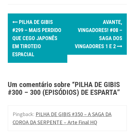
P
PILHA DE GIBIS
AVANTE,
o
#299 – MAIS PERDIDO
VINGADORES! #08 –
QUE CEGO JAPONÊS
SAGA DOS
s
EM TIROTEIO
VINGADORES 1 E 2
t
ESPACIAL
n
a
Um comentário sobre “
PILHA DE GIBIS
v
#300 – 300 (EPISÓDIOS) DE ESPARTA
”
i
g
Pingback:
PILHA DE GIBIS #350 – A SAGA DA
a
COROA DA SERPENTE – Arte Final HQ