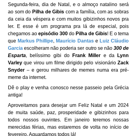
Segunda-feira, dia de Natal, e o almoço natalino será
ao som do
Pilha de Gibis
com a família, com as sobras
da ceia da véspera e com muitos gibizinhos novos pra
ler. E esse é um programa pra lá de especial, pois
chegamos ao
episódio 300
do
Pilha de Gibis
! E o tema
que
Markus Phillipe
,
Maurício Dantas
e
Luiz Cláudio
Garcia
escolheram não poderia ser outro se não
300 de
Esparta
, belíssimo gibi do
Frank Miller
e da
Lynn
Varley
que virou um filme dirigido pelo visionário
Zack
Snyder
– e gerou milhares de memes numa era pré-
meme da internet.
Dê o play e venha conosco nesse passeio pela Grécia
antiga!
Aproveitamos para desejar um Feliz Natal e um 2024
de muita saúde, paz, prosperidade e gibizinhos para
todos nossos ouvintes. Em janeiro teremos nossas
merecidas férias, mas estaremos de volta no início de
fevereiro. Aguardamos todos lá!