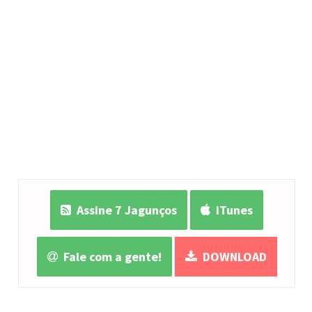
Assine 7 Jagunços
iTunes
Fale com a gente!
DOWNLOAD