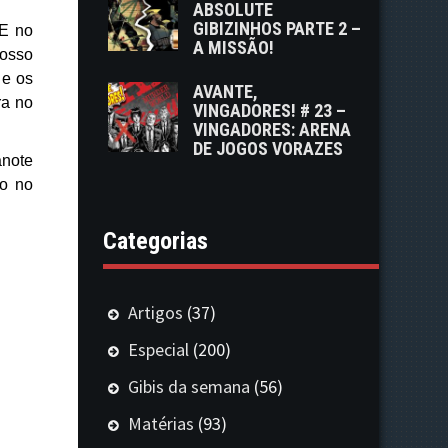
ABSOLUTE
GIBIZINHOS PARTE 2 –
E no
A MISSÃO!
osso
 e os
AVANTE,
ra no
VINGADORES! # 23 –
VINGADORES: ARENA
DE JOGOS VORAZES
anote
no no
Categorias
Artigos
(37)
Especial
(200)
Gibis da semana
(56)
Matérias
(93)