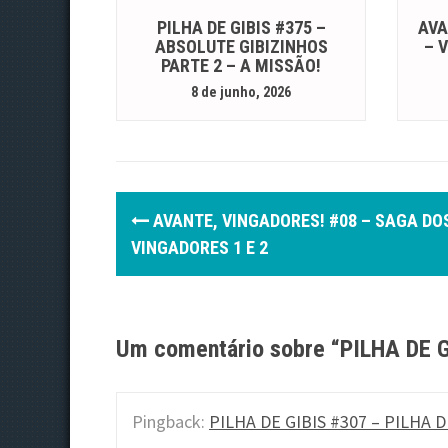
PILHA DE GIBIS #375 –
AVA
ABSOLUTE GIBIZINHOS
– 
PARTE 2 – A MISSÃO!
8 de junho, 2026
P
AVANTE, VINGADORES! #08 – SAGA DO
o
VINGADORES 1 E 2
s
t
Um comentário sobre “
PILHA DE 
n
a
Pingback:
PILHA DE GIBIS #307 – PILHA D
v