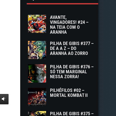
AVANTE,
VINGADORES! #24 –
NA TEIA COM O
ARANHA
PILHA DE GIBIS #377 –
DE A A Z – DO
ARANHA AO ZORRO
PILHA DE GIBIS #376 –
SÓ TEM MARGINAL
NESSA ZORRA!
PILHÉFILOS #02 –
MORTAL KOMBAT II
PILHA DE GIBIS #375 –