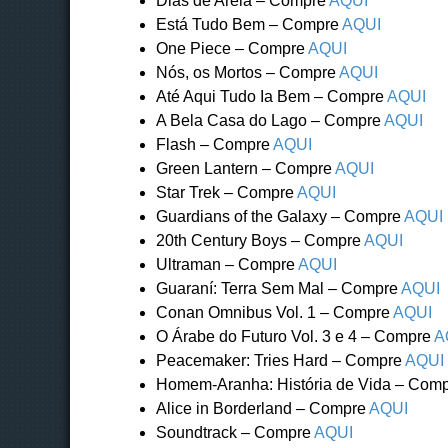
Dias de Areia – Compre
AQUI
Está Tudo Bem – Compre
AQUI
One Piece – Compre
AQUI
Nós, os Mortos – Compre
AQUI
Até Aqui Tudo Ia Bem – Compre
AQUI
A Bela Casa do Lago – Compre
AQUI
Flash – Compre
AQUI
Green Lantern – Compre
AQUI
Star Trek – Compre
AQUI
Guardians of the Galaxy – Compre
AQUI
20th Century Boys – Compre
AQUI
Ultraman – Compre
AQUI
Guaraní: Terra Sem Mal – Compre
AQUI
Conan Omnibus Vol. 1 – Compre
AQUI
O Árabe do Futuro Vol. 3 e 4 – Compre
A
Peacemaker: Tries Hard – Compre
AQUI
Homem-Aranha: História de Vida – Com
Alice in Borderland – Compre
AQUI
Soundtrack – Compre
AQUI