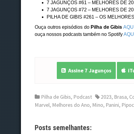
7 JAGUNÇOS #61 – MELHORES DE 20
7 JAGUNÇOS #72 – MELHORES DE 20
PILHA DE GIBIS #261 – OS MELHORES
Ouça outros episódios do
Pilha de Gibis
AQU
ouça nossos podcasts também no Spotify
AQU
Assine 7 Jagunços
iT
Pilha de Gibis
,
Podcast
2023
,
Brasa
,
C
Marvel
,
Melhores do Ano
,
Mino
,
Panini
,
Pipo
Posts semelhantes: