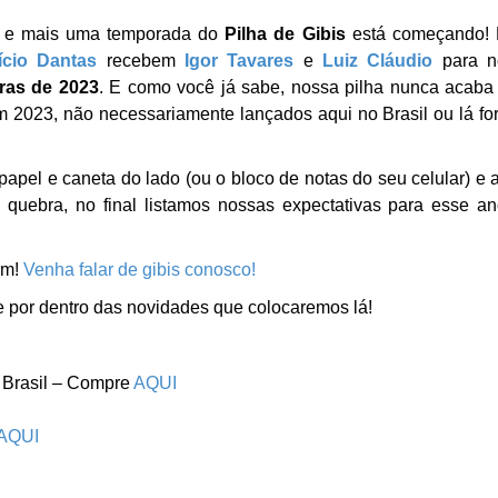
ou e mais uma temporada do
Pilha de Gibis
está começando! 
ício Dantas
recebem
Igor Tavares
e
Luiz Cláudio
para n
uras de 2023
. E como você já sabe, nossa pilha nunca acaba
m 2023, não necessariamente lançados aqui no Brasil ou lá fo
apel e caneta do lado (ou o bloco de notas do seu celular) e 
quebra, no final listamos nossas expectativas para esse a
am!
Venha falar de gibis conosco!
e por dentro das novidades que colocaremos lá!
o Brasil – Compre
AQUI
AQUI