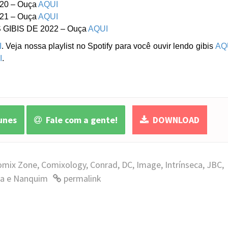
20 – Ouça
AQUI
21 – Ouça
AQUI
 GIBIS DE 2022 – Ouça
AQUI
I
. Veja nossa playlist no Spotify para você ouvir lendo gibis
AQ
I
.
unes
Fale com a gente!
DOWNLOAD
omix Zone
,
Comixology
,
Conrad
,
DC
,
Image
,
Intrínseca
,
JBC
,
ca e Nanquim
permalink