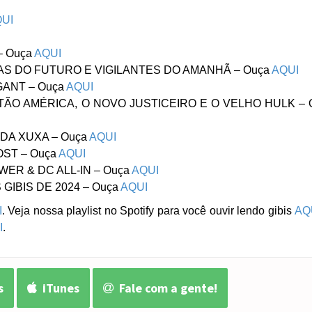
UI
– Ouça
AQUI
AS DO FUTURO E VIGILANTES DO AMANHÃ – Ouça
AQUI
GANT – Ouça
AQUI
ITÃO AMÉRICA, O NOVO JUSTICEIRO E O VELHO HULK – 
 DA XUXA – Ouça
AQUI
OST – Ouça
AQUI
WER & DC ALL-IN – Ouça
AQUI
 GIBIS DE 2024 – Ouça
AQUI
I
. Veja nossa playlist no Spotify para você ouvir lendo gibis
AQ
I
.
s
iTunes
Fale com a gente!