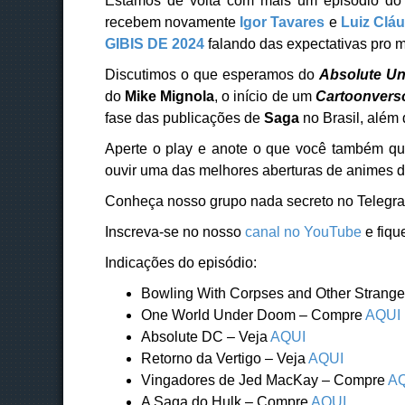
Estamos de volta com mais um episódio d
recebem novamente
Igor Tavares
e
Luiz Cláu
GIBIS DE 2024
falando das expectativas pro 
Discutimos o que esperamos do
Absolute Un
do
Mike Mignola
, o início de um
Cartoonvers
fase das publicações de
Saga
no Brasil, alé
Aperte o play e anote o que você também quer
ouvir uma das melhores aberturas de animes d
Conheça nosso grupo nada secreto no Telegr
Inscreva-se no nosso
canal no YouTube
e fiqu
Indicações do episódio:
Bowling With Corpses and Other Stran
One World Under Doom – Compre
AQUI
Absolute DC – Veja
AQUI
Retorno da Vertigo – Veja
AQUI
Vingadores de Jed MacKay – Compre
A
A Saga do Hulk – Compre
AQUI