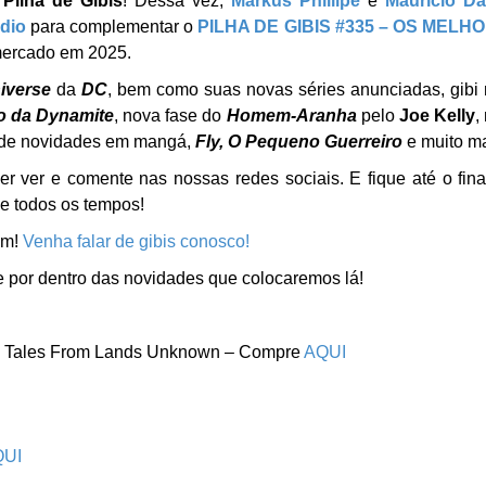
o
Pilha de Gibis
! Dessa vez,
Markus Phillipe
e
Maurício Da
dio
para complementar o
PILHA DE GIBIS #335 – OS MELH
mercado em 2025.
iverse
da
DC
, bem como suas novas séries anunciadas, gibi
o da Dynamite
, nova fase do
Homem-Aranha
pelo
Joe Kelly
,
m de novidades em mangá,
Fly, O Pequeno Guerreiro
e muito ma
 ver e comente nas nossas redes sociais. E fique até o fina
e todos os tempos!
am!
Venha falar de gibis conosco!
e por dentro das novidades que colocaremos lá!
ge Tales From Lands Unknown – Compre
AQUI
QUI