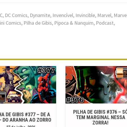
C
,
DC Comics
,
Dynamite
,
Invencível
,
Invincible
,
Marvel
,
Marve
ini Comics
,
Pilha de Gibis
,
Pipoca & Nanquim
,
Podcast
,
PILHA DE GIBIS #376 – S
HA DE GIBIS #377 – DE A
TEM MARGINAL NESSA
 – DO ARANHA AO ZORRO
ZORRA!