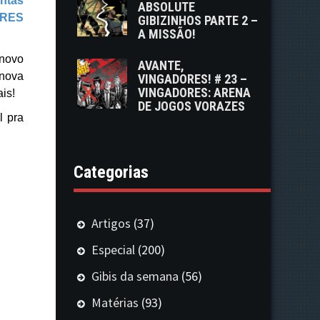
ntas
ABSOLUTE
ORES
GIBIZINHOS PARTE 2 –
A MISSÃO!
 novo
AVANTE,
 nova
VINGADORES! # 23 –
VINGADORES: ARENA
is!
DE JOGOS VORAZES
l pra
Categorias
Artigos
(37)
Especial
(200)
Gibis da semana
(56)
Matérias
(93)