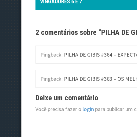
o
VINGADORES 6 E 7
s
t
2 comentários sobre “
PILHA DE G
n
a
Pingback:
PILHA DE GIBIS #364 – EXPECTA
v
i
Pingback:
PILHA DE GIBIS #363 – OS MELH
g
a
Deixe um comentário
t
Você precisa fazer o
login
para publicar um 
i
o