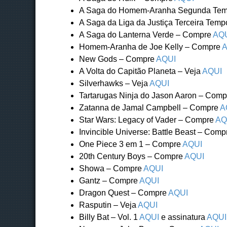
A Saga do Homem-Aranha Segunda Te
A Saga da Liga da Justiça Terceira Te
A Saga do Lanterna Verde – Compre
AQ
Homem-Aranha de Joe Kelly – Compre
A
New Gods – Compre
AQUI
A Volta do Capitão Planeta – Veja
AQUI
Silverhawks – Veja
AQUI
Tartarugas Ninja do Jason Aaron – Com
Zatanna de Jamal Campbell – Compre
A
Star Wars: Legacy of Vader – Compre
AQ
Invincible Universe: Battle Beast – Com
One Piece 3 em 1 – Compre
AQUI
20th Century Boys – Compre
AQUI
Showa – Compre
AQUI
Gantz – Compre
AQUI
Dragon Quest – Compre
AQUI
Rasputin – Veja
AQUI
Billy Bat – Vol. 1
AQUI
e assinatura
AQUI