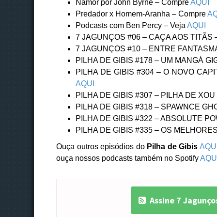
Namor por John Byrne – Compre
AQUI
Predador x Homem-Aranha – Compre
AQ
Podcasts com Ben Percy – Veja
AQUI
7 JAGUNÇOS #06 – CAÇA AOS TITÃS 
7 JAGUNÇOS #10 – ENTRE FANTASM
PILHA DE GIBIS #178 – UM MANGÁ GI
PILHA DE GIBIS #304 – O NOVO CAP
AQUI
PILHA DE GIBIS #307 – PILHA DE XOU
PILHA DE GIBIS #318 – SPAWNCE GH
PILHA DE GIBIS #322 – ABSOLUTE PO
PILHA DE GIBIS #335 – OS MELHORES
Ouça outros episódios do
Pilha de Gibis
AQU
ouça nossos podcasts também no Spotify
AQU
Assine 7 Jagunço