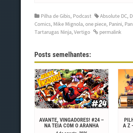
Pilha de Gibis
,
Podcast
Absolute DC
,
D
Comics
,
Mike Mignola
,
one piece
,
Panini
,
Pan
Tartarugas Ninja
,
Vertigo
permalink
Posts semelhantes:
AVANTE, VINGADORES! #24 –
PIL
NA TEIA COM O ARANHA
A Z