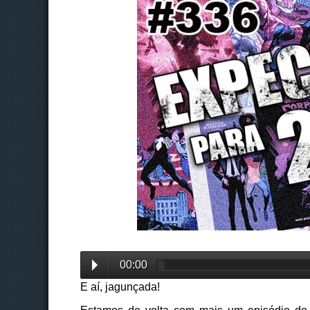
00:00
E aí, jagunçada!