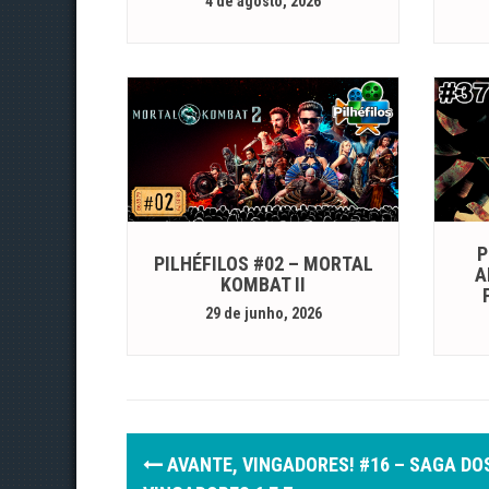
4 de agosto, 2026
P
PILHÉFILOS #02 – MORTAL
A
KOMBAT II
29 de junho, 2026
P
AVANTE, VINGADORES! #16 – SAGA DO