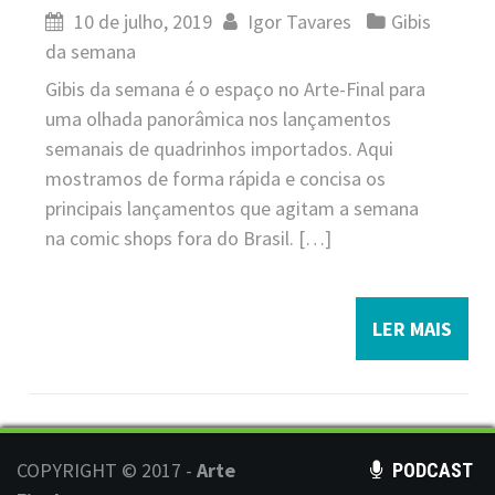
10 de julho, 2019
Igor Tavares
Gibis
da semana
Gibis da semana é o espaço no Arte-Final para
uma olhada panorâmica nos lançamentos
semanais de quadrinhos importados. Aqui
mostramos de forma rápida e concisa os
principais lançamentos que agitam a semana
na comic shops fora do Brasil. […]
LER MAIS
COPYRIGHT © 2017 -
Arte
PODCAST