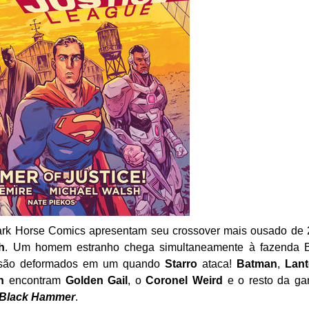
rk Horse Comics apresentam seu crossover mais ousado de
h
. Um homem estranho chega simultaneamente à fazenda B
 são deformados em um quando
Starro
ataca!
Batman
,
Lant
n
encontram
Golden Gail
, o
Coronel Weird
e o resto da ga
Black Hammer
.