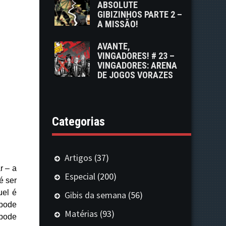
ABSOLUTE
GIBIZINHOS PARTE 2 –
A MISSÃO!
AVANTE,
VINGADORES! # 23 –
VINGADORES: ARENA
DE JOGOS VORAZES
Categorias
Artigos
(37)
r – a
Especial
(200)
é ser
uel é
Gibis da semana
(56)
 pode
Matérias
(93)
 pode