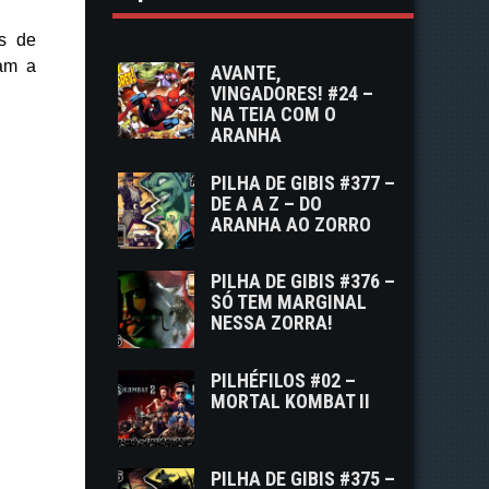
s de
tam a
AVANTE,
VINGADORES! #24 –
NA TEIA COM O
ARANHA
PILHA DE GIBIS #377 –
DE A A Z – DO
ARANHA AO ZORRO
PILHA DE GIBIS #376 –
SÓ TEM MARGINAL
NESSA ZORRA!
PILHÉFILOS #02 –
MORTAL KOMBAT II
PILHA DE GIBIS #375 –