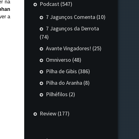
er na
Podcast
(547)
bhan
7 Jagunços Comenta
(10)
ver a
7 Jagunços da Derrota
(74)
Avante Vingadores!
(25)
Omniverso
(48)
Pilha de Gibis
(386)
Pilha do Aranha
(8)
Pilhéfilos
(2)
Review
(177)