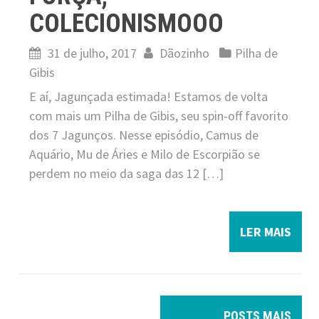
COLECIONISMOOO
31 de julho, 2017
Dãozinho
Pilha de
Gibis
E aí, Jagunçada estimada! Estamos de volta
com mais um Pilha de Gibis, seu spin-off favorito
dos 7 Jagunços. Nesse episódio, Camus de
Aquário, Mu de Áries e Milo de Escorpião se
perdem no meio da saga das 12 […]
LER MAIS
P
POSTS MAIS