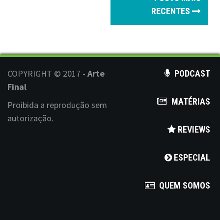
o
RECENTES
s
t
s
COPYRIGHT © 2017 -
Arte
PODCAST
n
Final
MATÉRIAS
a
Proibida a reprodução sem
autorização.
v
REVIEWS
i
ESPECIAL
g
a
QUEM SOMOS
t