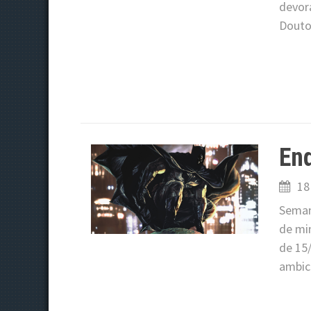
devora
Douto
Enq
18
Semana
de mi
de 15
ambic