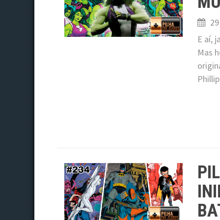
MU
29
E aí, 
Mas h
origi
Philli
PI
IN
BA