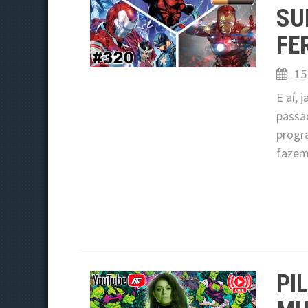
SU
FE
15
E aí,
passa
progra
fazem
PI