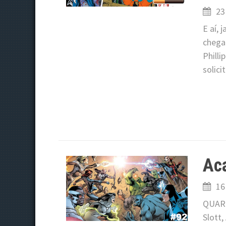
23
E aí,
chega 
Philli
solic
Aca
16
QUART
Slott,