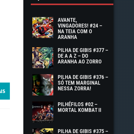
AVANTE,
VINGADORES! #24 –
NA TEIA COM O
ARANHA
PILHA DE GIBIS #377 –
DE A A Z – DO
ARANHA AO ZORRO
PILHA DE GIBIS #376 –
SÓ TEM MARGINAL
NESSA ZORRA!
IS
PILHÉFILOS #02 –
MORTAL KOMBAT II
PILHA DE GIBIS #375 –