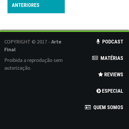
o
ANTERIORES
s
t
s
COPYRIGHT © 2017 -
Arte
PODCAST
n
Final
MATÉRIAS
a
Proibida a reprodução sem
autorização.
v
REVIEWS
i
ESPECIAL
g
a
QUEM SOMOS
t