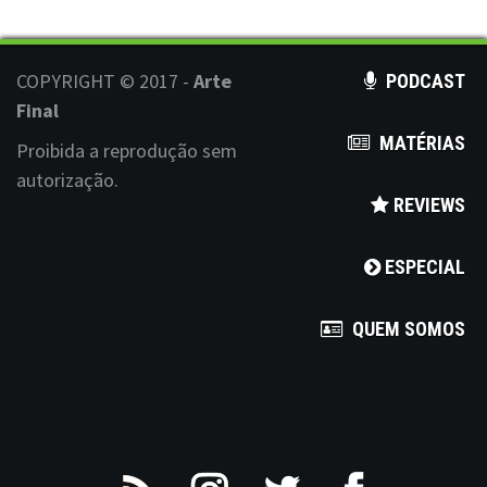
i
g
COPYRIGHT © 2017 -
Arte
a
PODCAST
Final
t
MATÉRIAS
Proibida a reprodução sem
i
autorização.
REVIEWS
o
n
ESPECIAL
QUEM SOMOS