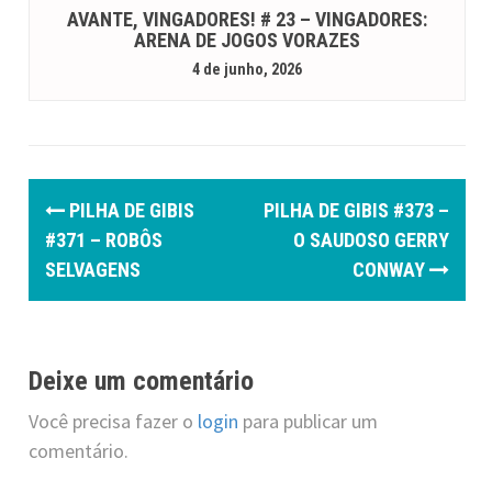
AVANTE, VINGADORES! # 23 – VINGADORES:
ARENA DE JOGOS VORAZES
4 de junho, 2026
P
PILHA DE GIBIS
PILHA DE GIBIS #373 –
o
#371 – ROBÔS
O SAUDOSO GERRY
SELVAGENS
CONWAY
s
t
n
Deixe um comentário
a
Você precisa fazer o
login
para publicar um
v
comentário.