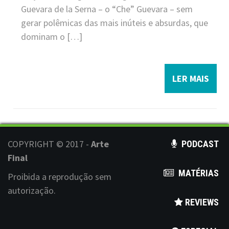
Guevara de la Serna – o “Che” Guevara – sem
gerar polêmicas das mais inúteis e absurdas, que
dominam o […]
LER MAIS
COPYRIGHT © 2017 -
Arte
PODCAST
Final
MATÉRIAS
Proibida a reprodução sem
autorização.
REVIEWS