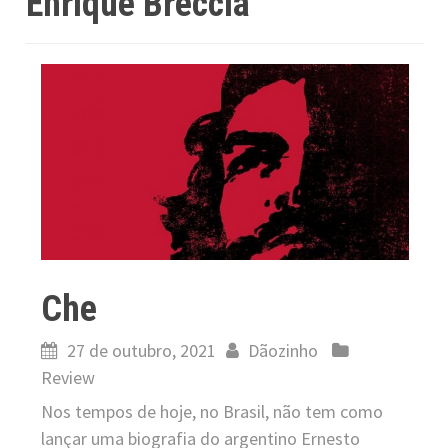
Enrique Breccia
Che
27 de outubro, 2021
Dãozinho
Review
Nos tempos de hoje, no Brasil, não tem como
lançar uma biografia do argentino Ernesto