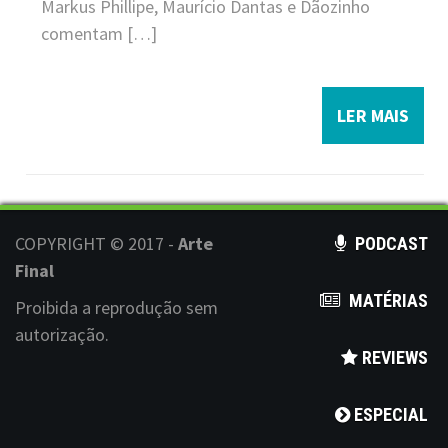
Markus Phillipe, Maurício Dantas e Dãozinho
comentam […]
LER MAIS
COPYRIGHT © 2017 -
Arte
PODCAST
Final
MATÉRIAS
Proibida a reprodução sem
autorização.
REVIEWS
ESPECIAL