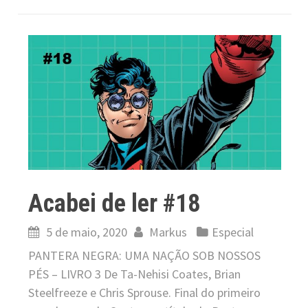
Acabei de ler #18
5 de maio, 2020
Markus
Especial
PANTERA NEGRA: UMA NAÇÃO SOB NOSSOS
PÉS – LIVRO 3 De Ta-Nehisi Coates, Brian
Steelfreeze e Chris Sprouse. Final do primeiro