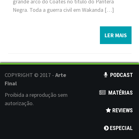
grande arco do Coates no título do Pantera
Negra. Toda a guerra civil em Wakanda […]
LER MAIS
COPYRIGHT © 2017 -
Arte
PODCAST
Final
MATÉRIAS
Proibida a reprodução sem
autorização.
REVIEWS
ESPECIAL