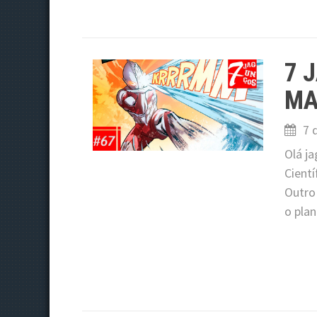
7 
MA
7 
Olá j
Cientí
Outro
o plan