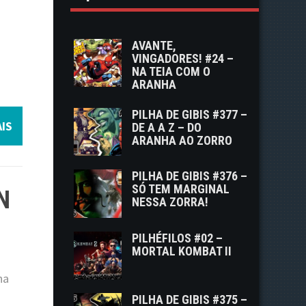
AVANTE,
VINGADORES! #24 –
NA TEIA COM O
ARANHA
PILHA DE GIBIS #377 –
IS
DE A A Z – DO
ARANHA AO ZORRO
PILHA DE GIBIS #376 –
SÓ TEM MARGINAL
N
NESSA ZORRA!
PILHÉFILOS #02 –
MORTAL KOMBAT II
ha
PILHA DE GIBIS #375 –