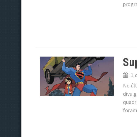
progr
Sup
1 
No úl
divulg
quadr
foram