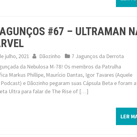
JAGUNÇOS #67 – ULTRAMAN N
RVEL
de julho, 2021
Dãozinho
7 Jagunços da Derrota
agunçada da Nebulosa M-78! Os membros da Patrulha
fica Markus Phillipe, Maurício Dantas, Igor Tavares (Aquele
 Podcast) e Dãozinho pegaram suas Cápsula Beta e foram a
eta Ultra para falar de The Rise of […]
LER MA