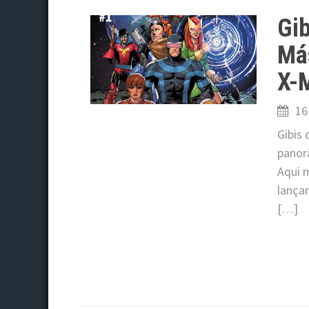
Gib
Má
X-
16
Gibis
panor
Aqui 
lança
[…]