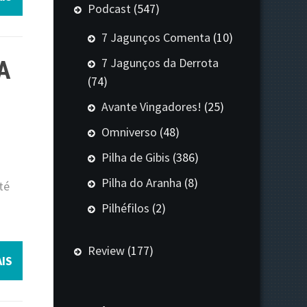
Podcast
(547)
7 Jagunços Comenta
(10)
7 Jagunços da Derrota
A
(74)
Avante Vingadores!
(25)
Omniverso
(48)
Pilha de Gibis
(386)
Pilha do Aranha
(8)
té
Pilhéfilos
(2)
Review
(177)
IS