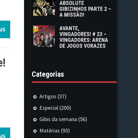
ABSOLUTE
GIBIZINHOS PARTE 2 –
A MISSÃO!
AVANTE,
IS
VINGADORES! # 23 –
VINGADORES: ARENA
DE JOGOS VORAZES
e!
Categorias
Artigos
(37)
Especial
(200)
Gibis da semana
(56)
Matérias
(93)
IS