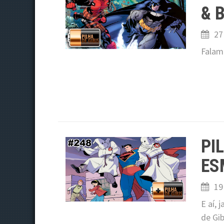
& 
27
Falam
PI
ES
19
E aí,
de Gib