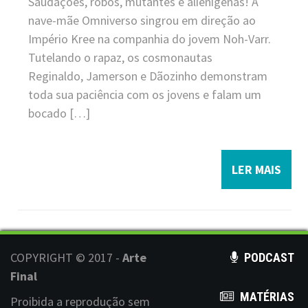
Saudações, robôs, mutantes e alienígenas! A
nave-mãe Omniverso singrou em direção ao
Império Kree na companhia do jovem Noh-Varr.
Tutelando o rapaz, os cosmonautas
Reginaldo, Jamerson e Dãozinho demonstram
toda sua paciência com os jovens e falam um
bocado […]
LER MAIS
COPYRIGHT © 2017 -
Arte
PODCAST
Final
MATÉRIAS
Proibida a reprodução sem