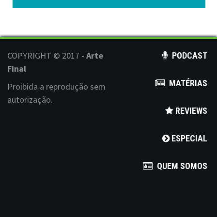
s
t
s
COPYRIGHT © 2017 -
Arte
PODCAST
n
Final
MATÉRIAS
a
Proibida a reprodução sem
autorização.
v
REVIEWS
i
ESPECIAL
g
a
QUEM SOMOS
t
i