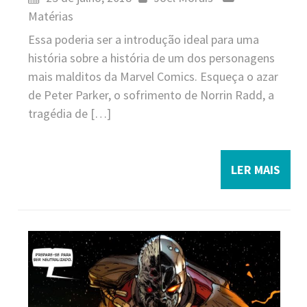
Matérias
Essa poderia ser a introdução ideal para uma
história sobre a história de um dos personagens
mais malditos da Marvel Comics. Esqueça o azar
de Peter Parker, o sofrimento de Norrin Radd, a
tragédia de […]
LER MAIS