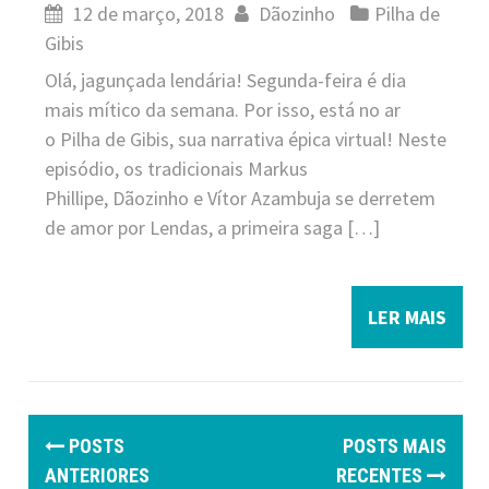
12 de março, 2018
Dãozinho
Pilha de
Gibis
Olá, jagunçada lendária! Segunda-feira é dia
mais mítico da semana. Por isso, está no ar
o Pilha de Gibis, sua narrativa épica virtual! Neste
episódio, os tradicionais Markus
Phillipe, Dãozinho e Vítor Azambuja se derretem
de amor por Lendas, a primeira saga […]
LER MAIS
P
POSTS
POSTS MAIS
o
ANTERIORES
RECENTES