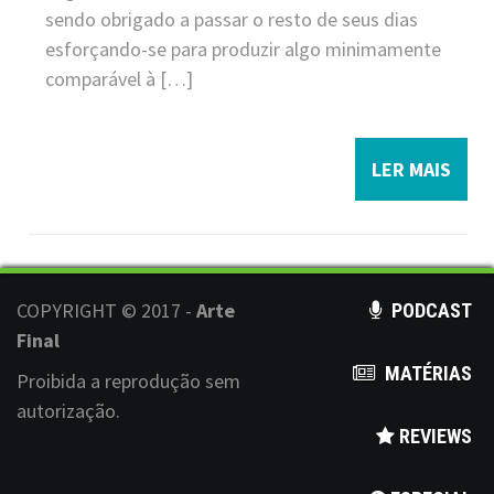
sendo obrigado a passar o resto de seus dias
esforçando-se para produzir algo minimamente
comparável à […]
LER MAIS
COPYRIGHT © 2017 -
Arte
PODCAST
Final
MATÉRIAS
Proibida a reprodução sem
autorização.
REVIEWS