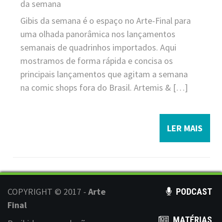
da semana
Gibis da semana é o espaço no Arte-Final para
uma olhada panorâmica nos lançamentos
semanais de quadrinhos importados. Aqui
mostramos de forma rápida e concisa os
principais lançamentos que agitam a semana
na comic shops fora do Brasil. Artemis & […]
LER MAIS
COPYRIGHT © 2017 -
Arte
PODCAST
Final
MATÉRIAS