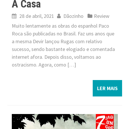
A Casa
28 de abril, 2021
Dãozinho
Review
Muito lentamente as obras do espanhol Paco
Roca são publicadas no Brasil. Faz uns anos que
a mesma Devir lançou Rugas com relativo
sucesso, sendo bastante elogiado e comentada
internet afora. Depois disso, voltamos ao
ostracismo. Agora, como […]
LER MAIS