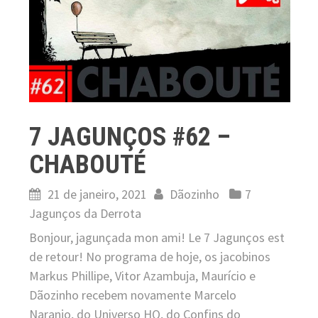
7 JAGUNÇOS #62 –
CHABOUTÉ
21 de janeiro, 2021
Dãozinho
7
Jagunços da Derrota
Bonjour, jagunçada mon ami! Le 7 Jagunços est
de retour! No programa de hoje, os jacobinos
Markus Phillipe, Vitor Azambuja, Maurício e
Dãozinho recebem novamente Marcelo
Naranjo, do Universo HQ, do Confins do