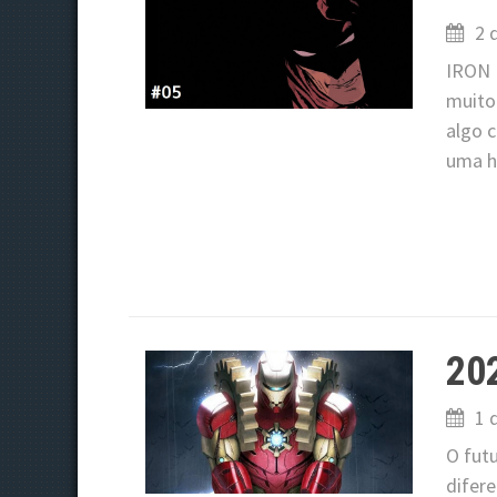
2 
IRON 
muito
algo 
uma h
202
1 
O fut
difere