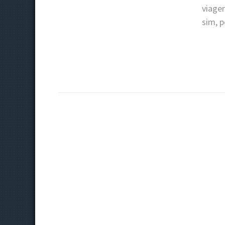
viage
sim, 