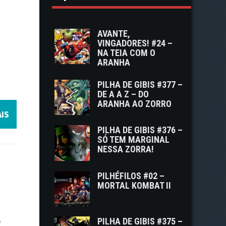
AVANTE,
VINGADORES! #24 –
NA TEIA COM O
ARANHA
PILHA DE GIBIS #377 –
DE A A Z – DO
ARANHA AO ZORRO
IS
PILHA DE GIBIS #376 –
SÓ TEM MARGINAL
NESSA ZORRA!
PILHÉFILOS #02 –
MORTAL KOMBAT II
o
PILHA DE GIBIS #375 –